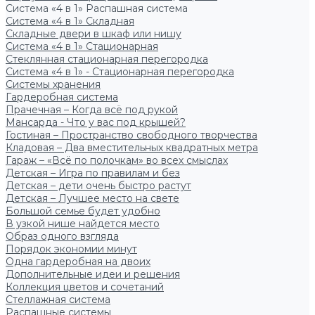
Система «4 в 1» Распашная система
Система «4 в 1» Складная
Складные двери в шкаф или нишу
Система «4 в 1» Стационарная
Стеклянная стационарная перегородка
Система «4 в 1» - Стационарная перегородка
Системы хранения
Гардеробная система
Прачечная – Когда всё под рукой
Мансарда - Что у вас под крышей?
Гостиная – Пространство свободного творчества
Кладовая – Два вместительных квадратных метра
Гараж – «Всё по полочкам» во всех смыслах
Детская – Игра по правилам и без
Детская – дети очень быстро растут
Детская – Лучшее место на свете
Большой семье будет удобно
В узкой нише найдется место
Образ одного взгляда
Порядок экономии минут
Одна гардеробная на двоих
Дополнительные идеи и решения
Коллекция цветов и сочетаний
Стеллажная система
Распашные системы