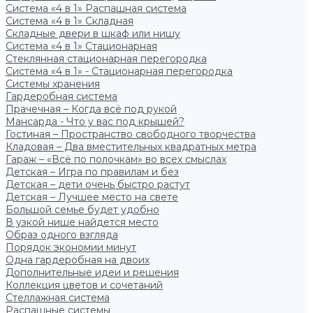
Система «4 в 1» Распашная система
Система «4 в 1» Складная
Складные двери в шкаф или нишу
Система «4 в 1» Стационарная
Стеклянная стационарная перегородка
Система «4 в 1» - Стационарная перегородка
Системы хранения
Гардеробная система
Прачечная – Когда всё под рукой
Мансарда - Что у вас под крышей?
Гостиная – Пространство свободного творчества
Кладовая – Два вместительных квадратных метра
Гараж – «Всё по полочкам» во всех смыслах
Детская – Игра по правилам и без
Детская – дети очень быстро растут
Детская – Лучшее место на свете
Большой семье будет удобно
В узкой нише найдется место
Образ одного взгляда
Порядок экономии минут
Одна гардеробная на двоих
Дополнительные идеи и решения
Коллекция цветов и сочетаний
Стеллажная система
Распашные системы