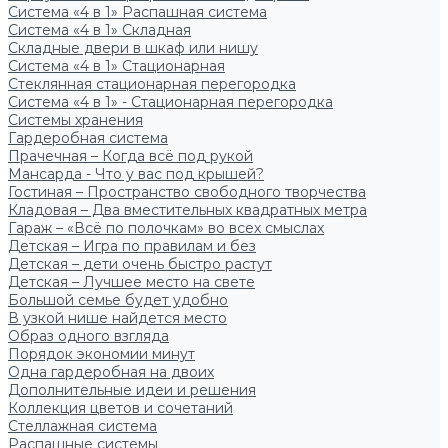
Система «4 в 1» Распашная система
Система «4 в 1» Складная
Складные двери в шкаф или нишу
Система «4 в 1» Стационарная
Стеклянная стационарная перегородка
Система «4 в 1» - Стационарная перегородка
Системы хранения
Гардеробная система
Прачечная – Когда всё под рукой
Мансарда - Что у вас под крышей?
Гостиная – Пространство свободного творчества
Кладовая – Два вместительных квадратных метра
Гараж – «Всё по полочкам» во всех смыслах
Детская – Игра по правилам и без
Детская – дети очень быстро растут
Детская – Лучшее место на свете
Большой семье будет удобно
В узкой нише найдется место
Образ одного взгляда
Порядок экономии минут
Одна гардеробная на двоих
Дополнительные идеи и решения
Коллекция цветов и сочетаний
Стеллажная система
Распашные системы