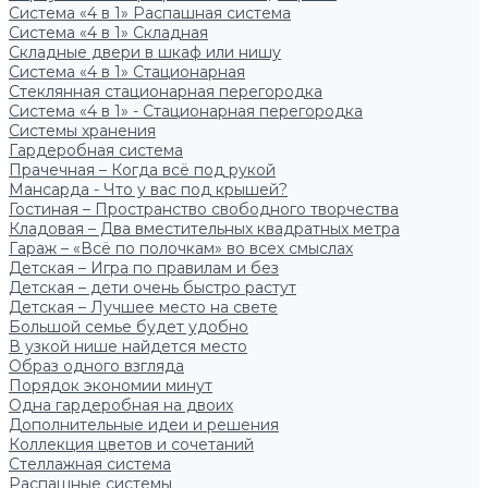
Система «4 в 1» Распашная система
Система «4 в 1» Складная
Складные двери в шкаф или нишу
Система «4 в 1» Стационарная
Стеклянная стационарная перегородка
Система «4 в 1» - Стационарная перегородка
Системы хранения
Гардеробная система
Прачечная – Когда всё под рукой
Мансарда - Что у вас под крышей?
Гостиная – Пространство свободного творчества
Кладовая – Два вместительных квадратных метра
Гараж – «Всё по полочкам» во всех смыслах
Детская – Игра по правилам и без
Детская – дети очень быстро растут
Детская – Лучшее место на свете
Большой семье будет удобно
В узкой нише найдется место
Образ одного взгляда
Порядок экономии минут
Одна гардеробная на двоих
Дополнительные идеи и решения
Коллекция цветов и сочетаний
Стеллажная система
Распашные системы